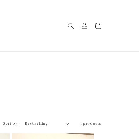
Log
Cart
in
Sort by:
5 products