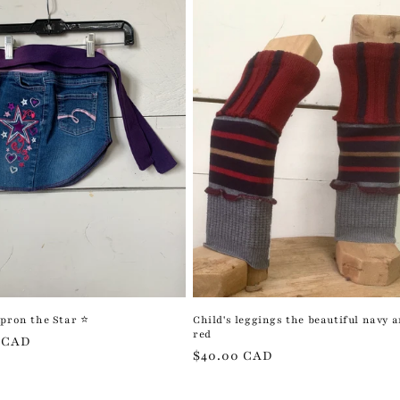
Apron the Star ⭐️
Child's leggings the beautiful navy 
red
r
 CAD
Regular
$40.00 CAD
price