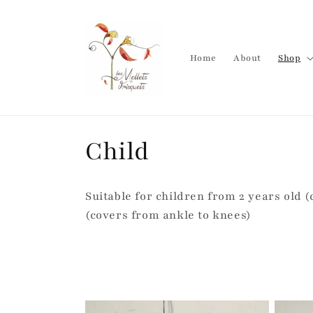
Skip to
content
Home
About
Shop
C
Child
o
Suitable for children from 2 years old 
l
(covers from ankle to knees)
l
e