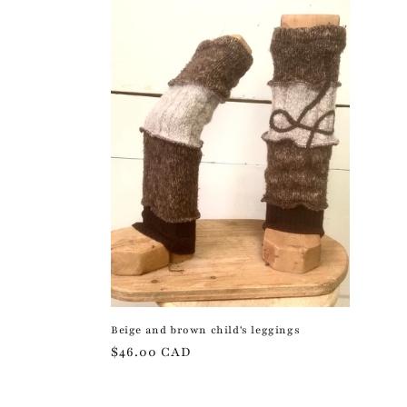
Beige and brown child's leggings
Regular
$46.00 CAD
price