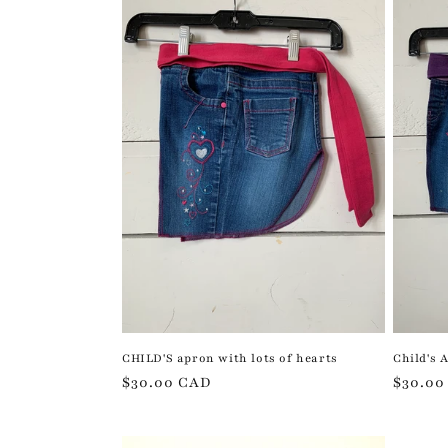
c
t
i
o
n
:
CHILD'S apron with lots of hearts
Child's 
Regular
$30.00 CAD
Regula
$30.00
price
price