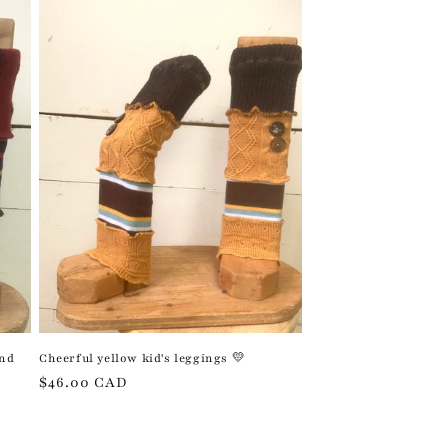
and
Cheerful yellow kid's leggings 💛
Regular
$46.00 CAD
price