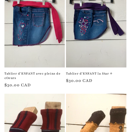
i
o
n
:
Tablier d’ENFANT avec pleins de
Tablier d’ENFANT la Star ⭐️
cOeurs
Prix
$30.00 CAD
Prix
$30.00 CAD
habituel
habituel