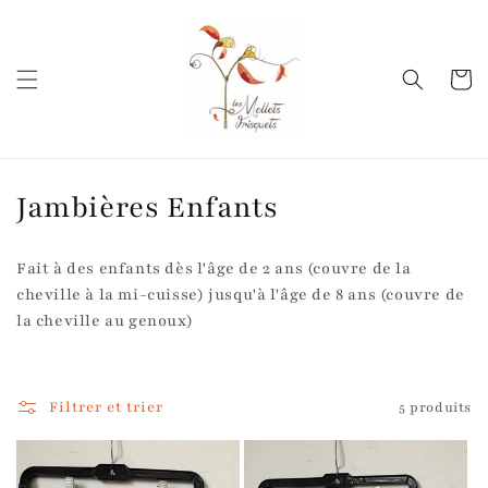
et
passer
au
contenu
Panier
C
Jambières Enfants
o
Fait à des enfants dès l'âge de 2 ans (couvre de la
l
cheville à la mi-cuisse) jusqu'à l'âge de 8 ans (couvre de
la cheville au genoux)
l
e
Filtrer et trier
5 produits
c
t