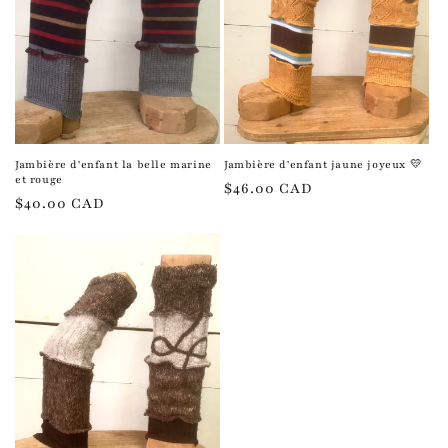
Jambière d'enfant la belle marine
Jambière d'enfant jaune joyeux 💛
et rouge
Prix
$46.00 CAD
Prix
$40.00 CAD
habituel
habituel