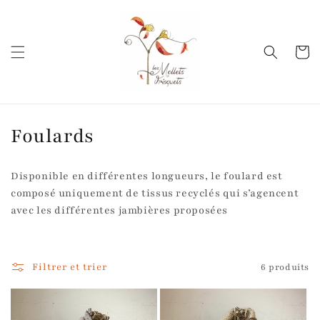
et
passer
au
contenu
Panier
C
Foulards
o
Disponible en différentes longueurs, le foulard est
l
composé uniquement de tissus recyclés qui s’agencent
avec les différentes jambières proposées
l
e
Filtrer et trier
6 produits
c
t