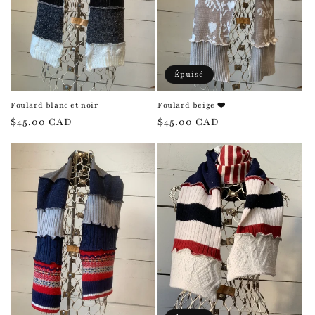
Épuisé
Foulard blanc et noir
Foulard beige ❤️
Prix
$45.00 CAD
Prix
$45.00 CAD
habituel
habituel