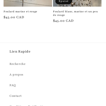
Épuisé
Foulard marine et rouge
Foulard blanc, marine et un peu
de rouge
Prix
$45.00 CAD
Prix
$45.00 CAD
habituel
habituel
Lien Rapide
Recherche
A propos
FAQ
Contact