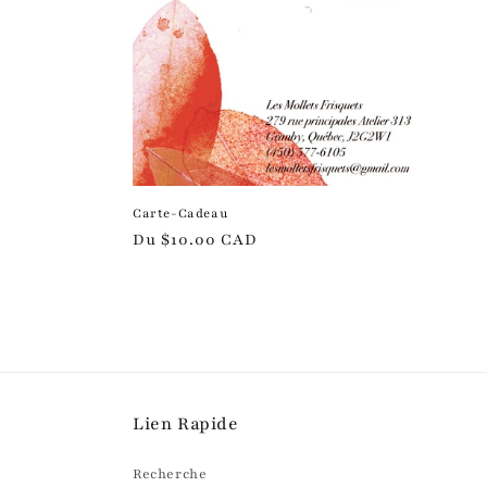
c
t
i
o
Carte-Cadeau
Prix
Du $10.00 CAD
n
habituel
:
Lien Rapide
Recherche