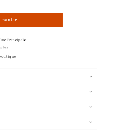
u panier
 Rue Principale
 plus
 boutique