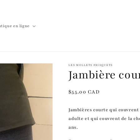
tique en ligne
LES MOLLETS FRISQUETS
Jambière cour
Prix
$55.00 CAD
habituel
Jambières courte qui couvrent 
adulte et qui couvrent de la ch
ans.