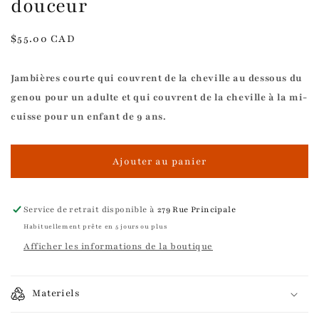
douceur
Prix
$55.00 CAD
habituel
Jambières courte qui couvrent de la cheville au dessous du
genou pour un adulte et qui couvrent de la cheville à la mi-
cuisse pour un enfant de 9 ans.
Ajouter au panier
Service de retrait disponible à
279 Rue Principale
Habituellement prête en 5 jours ou plus
Afficher les informations de la boutique
Materiels