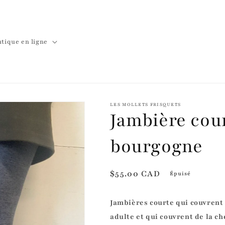
tique en ligne
LES MOLLETS FRISQUETS
Jambière cour
bourgogne
Prix
$55.00 CAD
Épuisé
habituel
Jambières courte qui couvrent 
adulte et qui couvrent de la ch