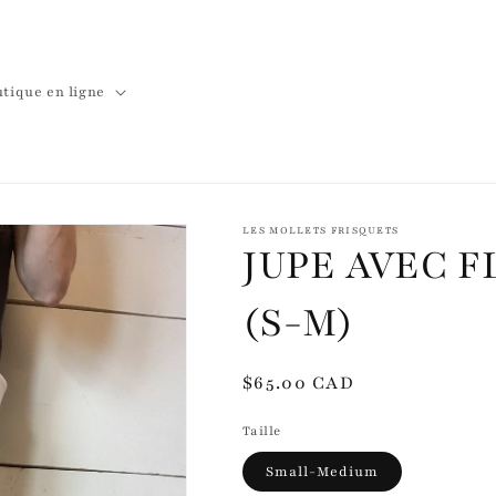
tique en ligne
LES MOLLETS FRISQUETS
JUPE AVEC F
(S-M)
Prix
$65.00 CAD
habituel
Taille
Small-Medium