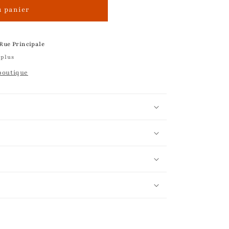
u panier
 Rue Principale
 plus
 boutique